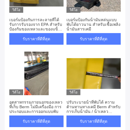
วิดีโอ
วิดีโอ
เบอร์มป้องกันการละลายที่ได้
เบอร์มป้องกันน้ํามันหล่นแบบ
รับการรับรองจาก EPA สําหรับ
พับได้ยาวนาน สําหรับเชื้อเพลิง
ป้องกันของเหลวและของแข็ง
น้ํามันสารเคมี
ในอุตสาหกรรม
รับราคาที่ดีที่สุด
รับราคาที่ดีที่สุด
วิดีโอ
วิดีโอ
อุตสาหกรรมภายนอกของเหลว
ปรับระบายน้ําที่พับได้ ความ
ที่เก็บ Berm ไม่มีเครื่องมือ การ
ต้านทานทางเคมี Berm สําหรับ
ประกอบและการออกแบบพับ
การเก็บน้ํามัน / น้ําเหลว
ภายนอก
รับราคาที่ดีที่สุด
รับราคาที่ดีที่สุด